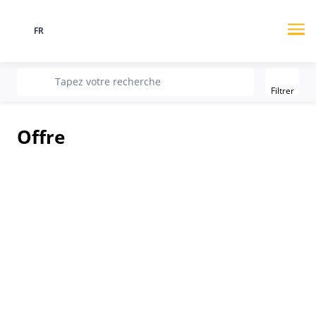
FR
Langue
Me
Filter
recherche
Tapez votre recherche
Filtrer
Offre